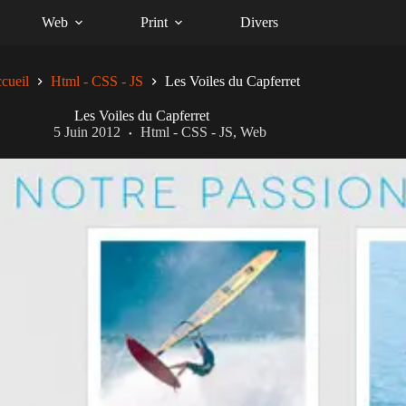
Web
Print
Divers
cueil
Html - CSS - JS
Les Voiles du Capferret
Les Voiles du Capferret
5 Juin 2012
Html - CSS - JS
,
Web