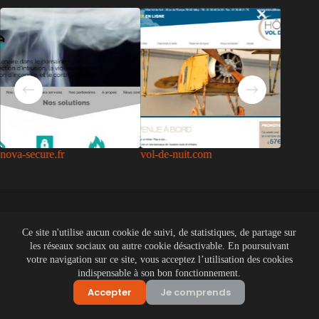
nova-secure.fr
vol-de-nuit.com
Chez le 
courchev
Ce site n'utilise aucun cookie de suivi, de statistiques, de partage sur
les réseaux sociaux ou autre cookie désactivable. En poursuivant
votre navigation sur ce site, vous acceptez l’utilisation des cookies
indispensable à son bon fonctionnement.
Parlons de votre projet
Accepter
Je comprends
Accueil
Blog
CGU
Contactez-moi
Mentions légales
Politique de confidentialité